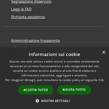
Segnalazione disservizio
Leggi le FAQ
Richiesta assistenza
Amministrazione trasparente
Informativa privacy
×
Informazioni sui cookie
Note legali
Questo sito web utilizza cookie tecnici e assimilati strettamente
Dichiarazione di accessibilità
necessari al corretto funzionamento e alla navigazione del sito,
nonché un cookie tecnico analitico al solo fine di elaborare
Piano di miglioramento del sito
informazioni statistiche, aggregate e anonime.
Per maggiori dettagli, può consultare la cookie policy al seguente
link
RIFIUTA TUTTO
ACCETTA TUTTO
RSS
Copyright © 2026 • Comune di
MOSTRA DETTAGLI
Accessibilità
Viano • Powered by
Privacy
Municipium
Accesso
•