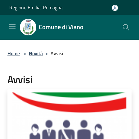
Salta al contenuto principale
Regione Emilia-Romagna
Comune di Viano
Home
>
Novità
>
Avvisi
Avvisi