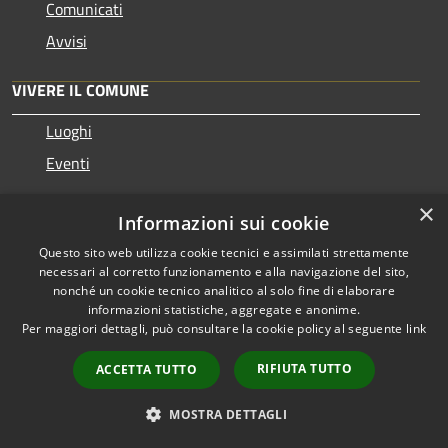
Comunicati
Avvisi
VIVERE IL COMUNE
Luoghi
Eventi
×
CONTATTI
Informazioni sui cookie
Questo sito web utilizza cookie tecnici e assimilati strettamente
Comune di Viano
necessari al corretto funzionamento e alla navigazione del sito,
nonché un cookie tecnico analitico al solo fine di elaborare
Via San Polo, 1 - 42030 - Viano
informazioni statistiche, aggregate e anonime.
Codice Fiscale: 00431850353
Per maggiori dettagli, può consultare la cookie policy al seguente
link
Partita IVA: 00431850353
RIFIUTA TUTTO
ACCETTA TUTTO
PEC:
viano@cert.provincia.re.it
Telefono: 0522-988321
MOSTRA DETTAGLI