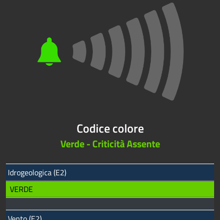
Codice colore
Verde - Criticità Assente
Idrogeologica (E2)
VERDE
Vento (E2)