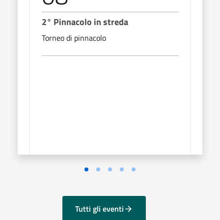
2° Pinnacolo in streda
Al c
Torneo di pinnacolo
Suon
Tutti gli eventi