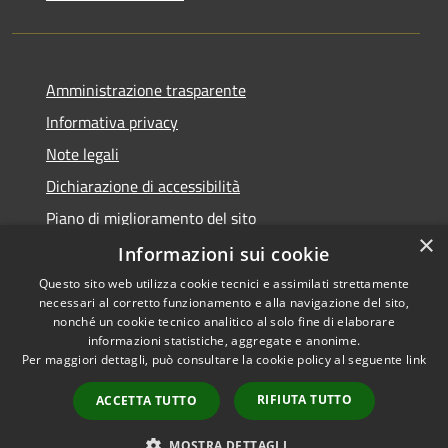
Amministrazione trasparente
Informativa privacy
Note legali
Dichiarazione di accessibilità
Piano di miglioramento del sito
×
Informazioni sui cookie
Questo sito web utilizza cookie tecnici e assimilati strettamente
necessari al corretto funzionamento e alla navigazione del sito,
RSS
Copyright © 2026 • Comune di
nonché un cookie tecnico analitico al solo fine di elaborare
Accessibilità
informazioni statistiche, aggregate e anonime.
Viano • Powered by
Per maggiori dettagli, può consultare la cookie policy al seguente
link
Privacy
Municipium
Accesso
•
Cookie
redazione
RIFIUTA TUTTO
ACCETTA TUTTO
Mappa del sito
Feedback Accessibilità
MOSTRA DETTAGLI