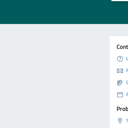
Cont
Prob