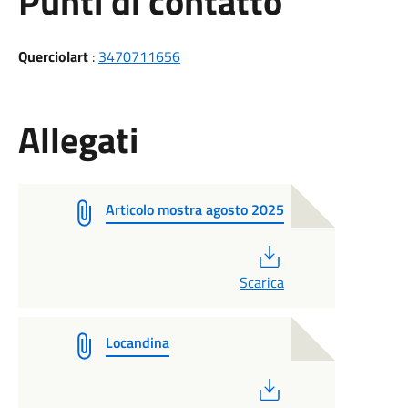
Punti di contatto
Querciolart
:
3470711656
Allegati
Articolo mostra agosto 2025
PDF
Scarica
Locandina
PDF