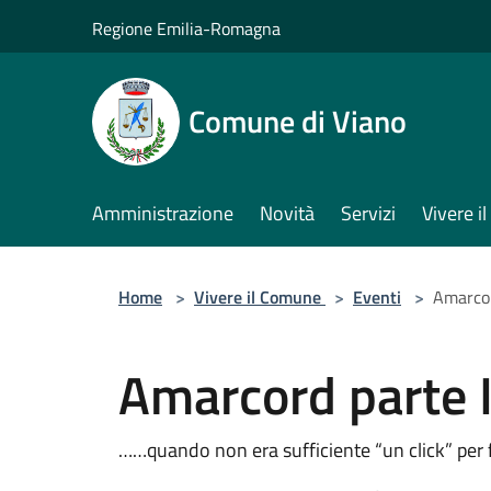
Salta al contenuto principale
Regione Emilia-Romagna
Comune di Viano
Amministrazione
Novità
Servizi
Vivere 
Home
>
Vivere il Comune
>
Eventi
>
Amarcor
Amarcord parte I
……quando non era sufficiente “un click” per f