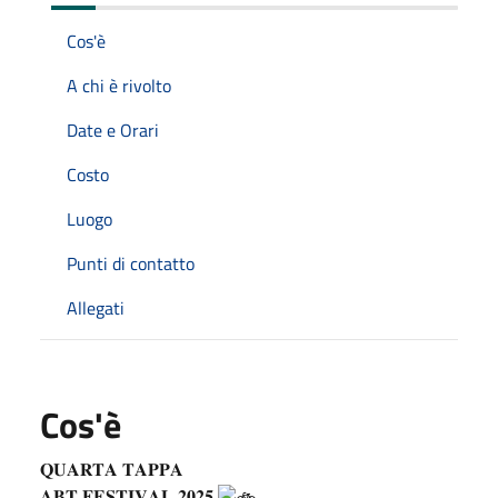
Cos'è
A chi è rivolto
Date e Orari
Costo
Luogo
Punti di contatto
Allegati
Cos'è
𝐐𝐔𝐀𝐑𝐓𝐀 𝐓𝐀𝐏𝐏𝐀
𝐀𝐁𝐓 𝐅𝐄𝐒𝐓𝐈𝐕𝐀𝐋 𝟐𝟎𝟐𝟓