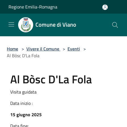
Salta al contenuto principale
Regione Emilia-Romagna
Comune di Viano
Home
>
Vivere il Comune
>
Eventi
>
Al Bòsc D'La Fola
Al Bòsc D'La Fola
Visita guidata
Data inizio :
15 giugno 2025
Data fine: