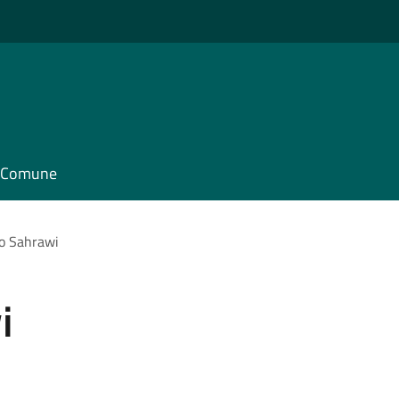
il Comune
o Sahrawi
i