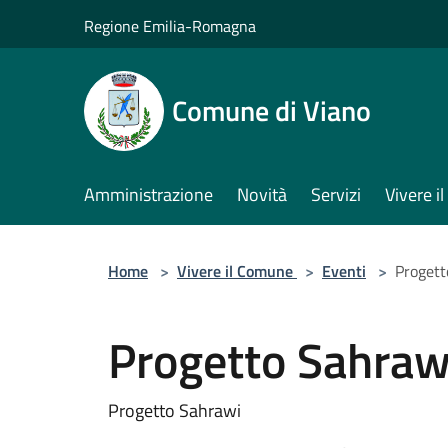
Salta al contenuto principale
Regione Emilia-Romagna
Comune di Viano
Amministrazione
Novità
Servizi
Vivere 
Home
>
Vivere il Comune
>
Eventi
>
Progett
Progetto Sahraw
Progetto Sahrawi