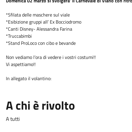
Domenica 02 marzo si svolgera' il Carnevale di Viano con ritr
*Sfilata delle maschere sul viale
*Esibizione gruppi all’ Ex Bocciodromo
*Canti Disney- Alessandra Farina
*Truccabimbi
*Stand ProLoco con cibo e bevande
Non vediamo l’ora di vedere i vostri costumi!!
Vi aspettiamo!!
In allegato il volantino:
A chi è rivolto
A tutti