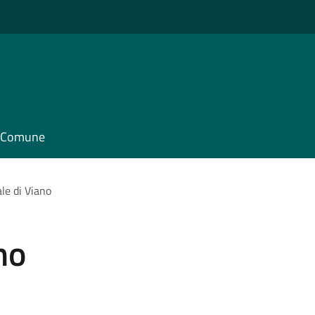
il Comune
le di Viano
no