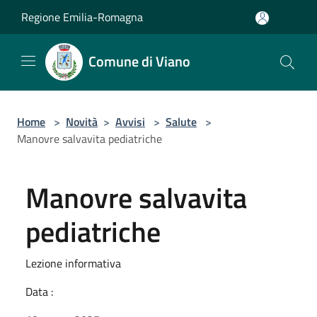
Salta al contenuto principale
Regione Emilia-Romagna
Comune di Viano
Home
>
Novità
>
Avvisi
>
Salute
>
Manovre salvavita pediatriche
Manovre salvavita
pediatriche
Lezione informativa
Data :