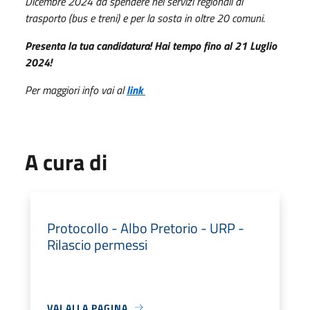
Dicembre 2024
da spendere nei servizi regionali di
trasporto (bus e treni) e per la sosta in oltre 20 comuni.
Presenta la tua candidatura! Hai tempo fino al 21
Luglio
2024
!
Per maggiori info vai al
link
A cura di
Protocollo - Albo Pretorio - URP -
Rilascio permessi
VAI ALLA PAGINA