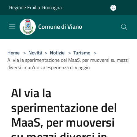
Salta al contenuto principale
Regione Emilia-Romagna
Comune di Viano
Home
>
Novità
>
Notizie
>
Turismo
>
Al via la sperimentazione del MaaS, per muoversi su mezzi
diversi in un’unica esperienza di viaggio
Al via la
sperimentazione del
MaaS, per muoversi
su mezzi diversi in