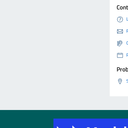
Cont
Prob