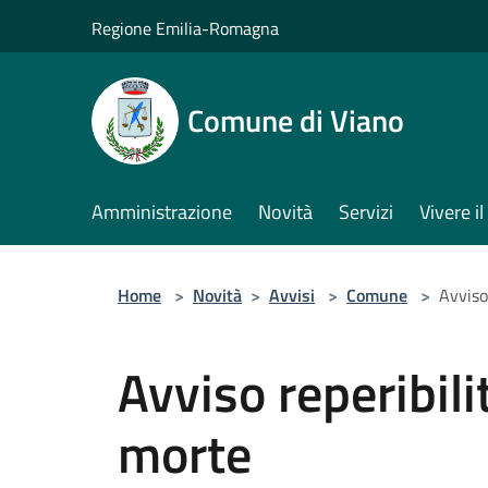
Salta al contenuto principale
Regione Emilia-Romagna
Comune di Viano
Amministrazione
Novità
Servizi
Vivere 
Home
>
Novità
>
Avvisi
>
Comune
>
Avviso
Avviso reperibili
morte