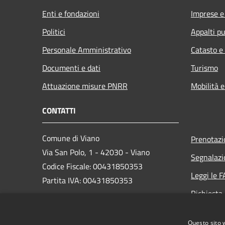
Enti e fondazioni
Imprese 
Politici
Appalti pu
Personale Amministrativo
Catasto e
Documenti e dati
Turismo
Attuazione misure PNRR
Mobilità e
CONTATTI
Comune di Viano
Prenotaz
Via San Polo, 1 - 42030 - Viano
Segnalazi
Codice Fiscale: 00431850353
Leggi le 
Partita IVA: 00431850353
Richiesta
PEC:
viano@cert.provincia.re.it
Telefono: 0522-988321
Questo sito 