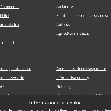
Ambiente
e Commercio
Salute, benessere e assistenza
bblici
Autorizzazioni
 urbanistica
Agricoltura e pesca
 trasporti
ione appuntamento
Amministrazione trasparente
one disservizio
Informativa privacy
FAQ
Note legali
 assistenza
Dichiarazione di accessibilità
Informazioni sui cookie
Piano di miglioramento del sito
web utilizza cookie tecnici e assimilati strettamente necessari al corretto fu