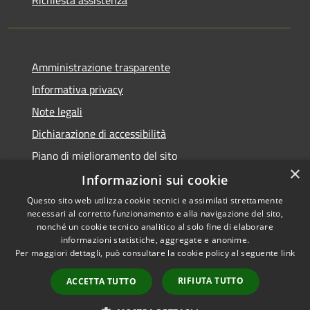
Amministrazione trasparente
Informativa privacy
Note legali
Dichiarazione di accessibilità
Piano di miglioramento del sito
×
Informazioni sui cookie
Questo sito web utilizza cookie tecnici e assimilati strettamente
necessari al corretto funzionamento e alla navigazione del sito,
RSS
Copyright © 2026 • Comune di
nonché un cookie tecnico analitico al solo fine di elaborare
Accessibilità
informazioni statistiche, aggregate e anonime.
Viano • Powered by
Per maggiori dettagli, può consultare la cookie policy al seguente
link
Privacy
Municipium
Accesso
•
Cookie
redazione
RIFIUTA TUTTO
ACCETTA TUTTO
Mappa del sito
Feedback Accessibilità