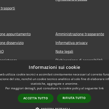
 trasporti
ione appuntamento
Amministrazione trasparente
one disservizio
Informativa privacy
FAQ
Note legali
 assistenza
Dichiarazione di accessibilità
Informazioni sui cookie
Piano di miglioramento del sito
web utilizza cookie tecnici e assimilati strettamente necessari al corretto fu
azione del sito, nonché un cookie tecnico analitico al solo fine di elaborare i
statistiche, aggregate e anonime.
Per maggiori dettagli, può consultare la cookie policy al seguente
link
RIFIUTA TUTTO
ACCETTA TUTTO
l sito
Copyright © 2026 • Comune