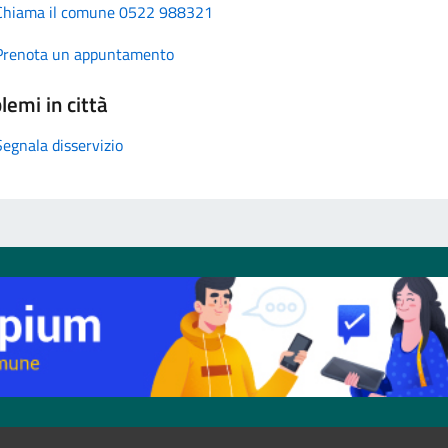
Chiama il comune 0522 988321
Prenota un appuntamento
lemi in città
Segnala disservizio