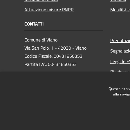
Attuazione misure PNRR
Mobilità e
CONTATTI
Comune di Viano
Prenotaz
Via San Polo, 1 - 42030 - Viano
Segnalazi
Codice Fiscale: 00431850353
Leggi le 
Partita IVA: 00431850353
Richiesta
PEC:
viano@cert.provincia.re.it
Telefono: 0522-988321
Questo sito 
alla navig
RSS
Accessibilità
Privacy
Cookie
Mappa de
Feedback Accessibilità