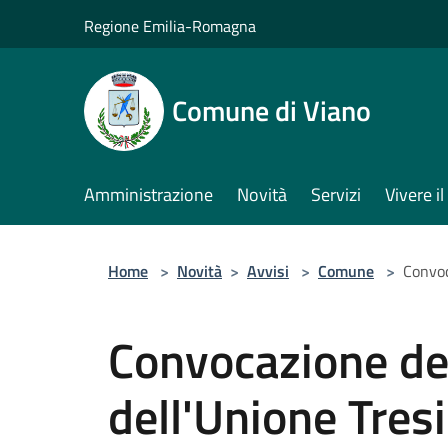
Salta al contenuto principale
Regione Emilia-Romagna
Comune di Viano
Amministrazione
Novità
Servizi
Vivere 
Home
>
Novità
>
Avvisi
>
Comune
>
Convoc
Convocazione del
dell'Unione Tresi