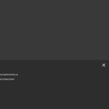
×
nzionamento e
nformazioni
Municipium
Accesso redazione
 di Viano • Powered by
•