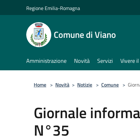
Salta al contenuto principale
Regione Emilia-Romagna
Comune di Viano
Amministrazione
Novità
Servizi
Vivere 
Home
>
Novità
>
Notizie
>
Comune
>
Giorn
Giornale inform
N°35