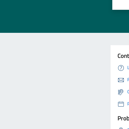
Cont
Prob