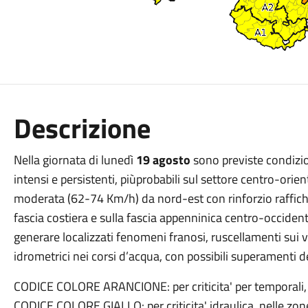
Descrizione
Nella giornata di lunedì
19 agosto
sono previste condizion
intensi e persistenti, piùprobabili sul settore centro-orien
moderata (62-74 Km/h) da nord-est con rinforzio raffiche 
fascia costiera e sulla fascia appenninica centro-occiden
generare localizzati fenomeni franosi, ruscellamenti sui ve
idrometrici nei corsi d’acqua, con possibili superamenti de
CODICE COLORE ARANCIONE: per criticita' per temporali,
CODICE COLORE GIALLO: per criticita' idraulica, nelle zon