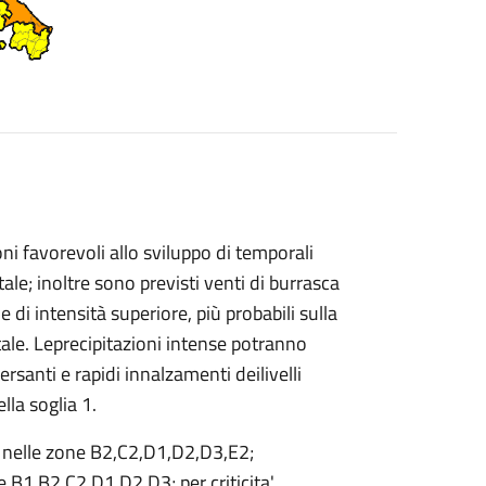
i favorevoli allo sviluppo di temporali
tale; inoltre sono previsti venti di burrasca
di intensità superiore, più probabili sulla
tale. Leprecipitazioni intense potranno
rsanti e rapidi innalzamenti deilivelli
lla soglia 1.
 nelle zone B2,C2,D1,D2,D3,E2;
e B1,B2,C2,D1,D2,D3; per criticita'