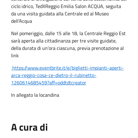
ciclo idrico, TedXReggio Emilia Salon ACQUA, seguita
da una visita guidata alla Centrale ed al Museo
dell’Acqua
Nel pomeriggio, dalle 15 alle 18, la Centrale Reggio Est
sarà aperta alla cittadinanza per tre visite guidate,
della durata di un’ora ciascuna, previa prenotazione al
link
https://www.eventbrite.it/e/biglietti-impianti-aperti-
arca-reggio-cosa-ce-dietro-il-rubinetto-
1260614685459?aff=oddtdtcreator
In allegato la locandina
A cura di