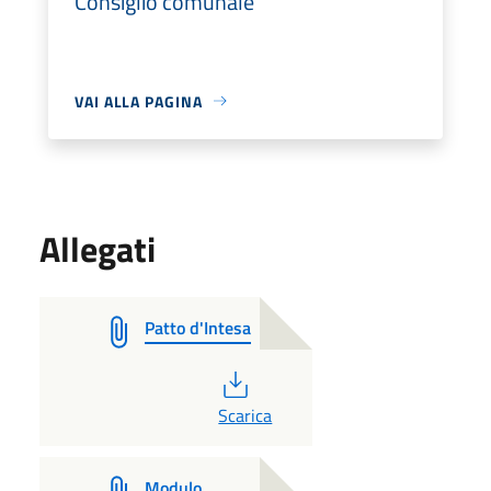
Consiglio comunale
VAI ALLA PAGINA
Allegati
Patto d'Intesa
PDF
Scarica
Modulo