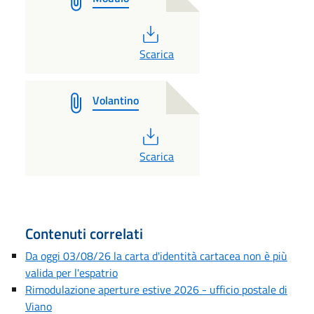
PDF
Scarica
Volantino
PDF
Scarica
Contenuti correlati
Da oggi 03/08/26 la carta d'identità cartacea non è più
valida per l'espatrio
Rimodulazione aperture estive 2026 - ufficio postale di
Viano