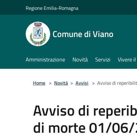
Salta al contenuto principale
Regione Emilia-Romagna
Comune di Viano
Amministrazione
Novità
Servizi
Vivere 
Home
>
Novità
>
Avvisi
>
Avviso di reperibil
Avviso di reperib
di morte 01/06