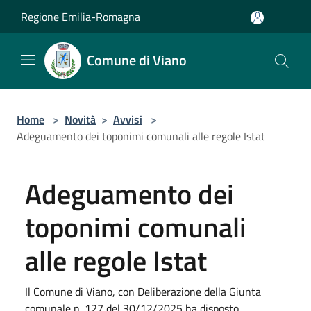
Salta al contenuto principale
Regione Emilia-Romagna
Comune di Viano
Home
>
Novità
>
Avvisi
>
Adeguamento dei toponimi comunali alle regole Istat
Adeguamento dei
toponimi comunali
alle regole Istat
Il Comune di Viano, con Deliberazione della Giunta
comunale n. 127 del 30/12/2025 ha disposto