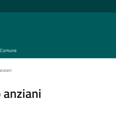
il Comune
anziani
 anziani