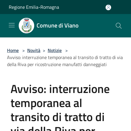
Salta al contenuto principale
Regione Emilia-Romagna
Comune di Viano
Home
>
Novità
>
Notizie
>
Avviso: interruzione temporanea al transito di tratto di via
della Riva per ricostruzione manufatti danneggiati
Avviso: interruzione
temporanea al
transito di tratto di
via della Riva per