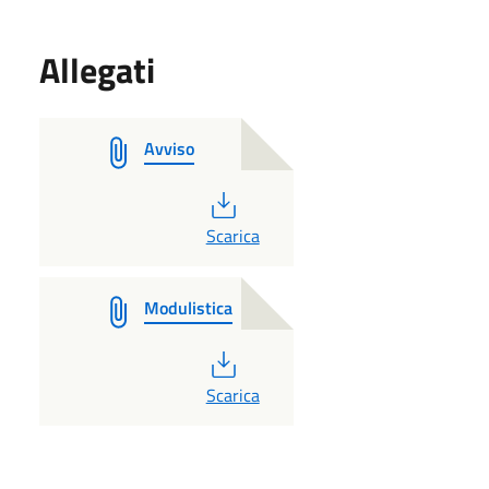
Allegati
Avviso
PDF
Scarica
Modulistica
PDF
Scarica