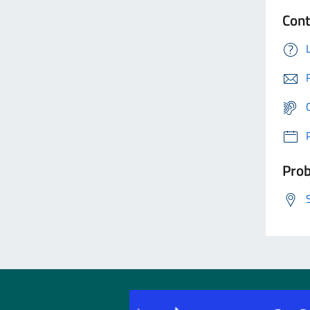
Cont
Prob