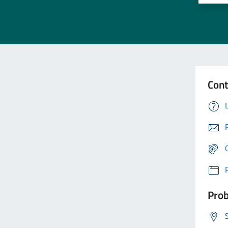
Cont
Prob