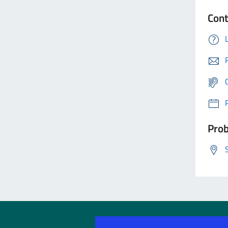
Cont
Prob