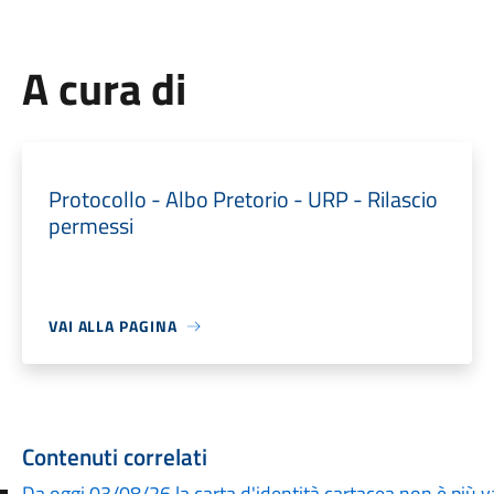
A cura di
Protocollo - Albo Pretorio - URP - Rilascio
permessi
VAI ALLA PAGINA
Contenuti correlati
Da oggi 03/08/26 la carta d'identità cartacea non è più va