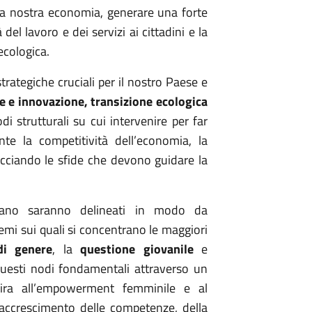
ella nostra economia, generare una forte
 del lavoro e dei servizi ai cittadini e la
 ecologica.
strategiche cruciali per il nostro Paese e
ne e innovazione, transizione ecologica
odi strutturali su cui intervenire per far
ente la competitività dell’economia, la
racciando le sfide che devono guidare la
Piano saranno delineati in modo da
temi sui quali si concentrano le maggiori
di genere
, la
questione giovanile
e
questi nodi fondamentali attraverso un
mira all’empowerment femminile e al
l’accrescimento delle competenze, della