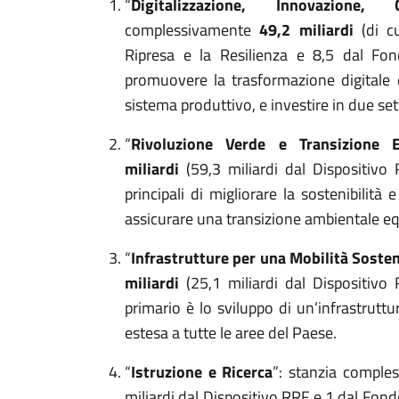
“
Digitalizzazione, Innovazione, 
complessivamente
49,2 miliardi
(di c
Ripresa e la Resilienza e 8,5 dal Fon
promuovere la trasformazione digitale 
sistema produttivo, e investire in due sett
“
Rivoluzione Verde e Transizione E
miliardi
(59,3 miliardi dal Dispositivo
principali di migliorare la sostenibilità
assicurare una transizione ambientale eq
“
Infrastrutture per una Mobilità Sosten
miliardi
(25,1 miliardi dal Dispositivo
primario è lo sviluppo di un’infrastrutt
estesa a tutte le aree del Paese.
“
Istruzione e Ricerca
”: stanzia compl
miliardi dal Dispositivo RRF e 1 dal Fondo