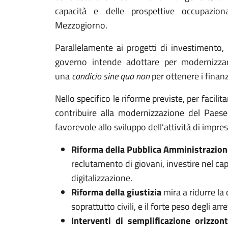
capacità e delle prospettive occupazion
Mezzogiorno.
Parallelamente ai progetti di investimento,
governo intende adottare per modernizzar
una
condi
c
io sine qua non
per ottenere i finan
Nello specifico le riforme previste, per facilit
contribuire alla modernizzazione del Paes
favorevole allo sviluppo dell’attività di impres
Riforma della Pubblica Amministrazio
reclutamento di giovani, investire nel ca
digitalizzazione.
Riforma della giustizia
mira a ridurre la
soprattutto civili, e il forte peso degli arre
Interventi di semplificazione orizzon