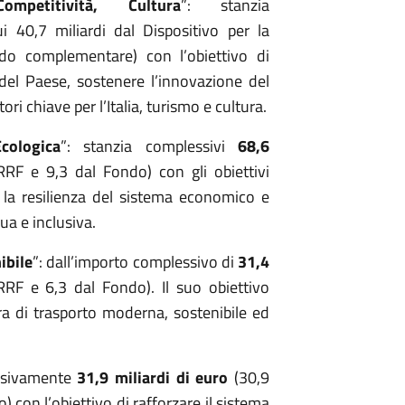
Competitività, Cultura
”: stanzia
ui 40,7 miliardi dal Dispositivo per la
do complementare) con l’obiettivo di
del Paese, sostenere l’innovazione del
ori chiave per l’Italia, turismo e cultura.
cologica
”: stanzia complessivi
68,6
 RRF e 9,3 dal Fondo) con gli obiettivi
 e la resilienza del sistema economico e
ua e inclusiva.
ibile
”: dall’importo complessivo di
31,4
 RRF e 6,3 dal Fondo). Il suo obiettivo
ura di trasporto moderna, sostenibile ed
essivamente
31,9 miliardi di euro
(30,9
) con l’obiettivo di rafforzare il sistema