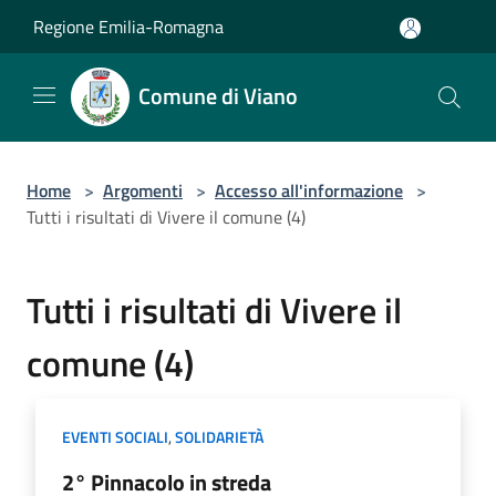
Salta al contenuto principale
Regione Emilia-Romagna
Comune di Viano
Home
>
Argomenti
>
Accesso all'informazione
>
Tutti i risultati di Vivere il comune (4)
Tutti i risultati di Vivere il
comune (4)
EVENTI SOCIALI
,
SOLIDARIETÀ
2° Pinnacolo in streda