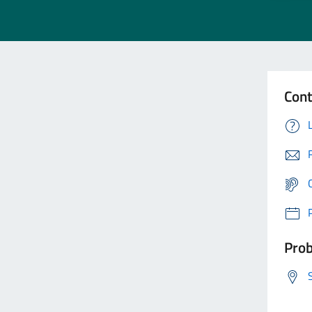
Cont
Prob