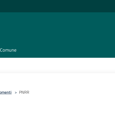
il Comune
omenti
>
PNRR