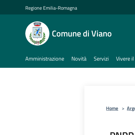
Salta al contenuto principale
Regione Emilia-Romagna
Comune di Viano
Amministrazione
Novità
Servizi
Vivere 
Home
>
Arg