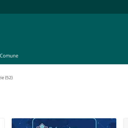
il Comune
ie (52)