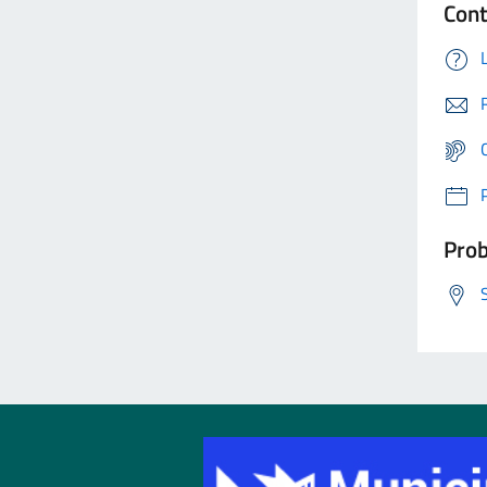
Cont
Prob