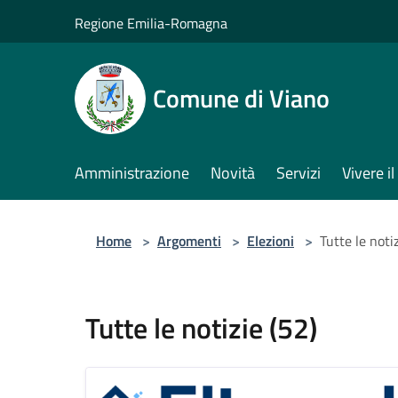
Salta al contenuto principale
Regione Emilia-Romagna
Comune di Viano
Amministrazione
Novità
Servizi
Vivere 
Home
>
Argomenti
>
Elezioni
>
Tutte le notiz
Tutte le notizie (52)