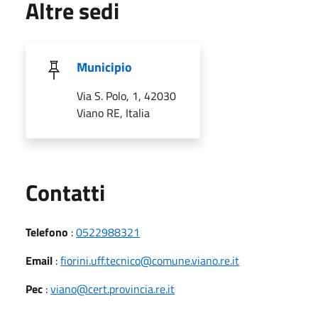
Altre sedi
Municipio
Via S. Polo, 1, 42030
Viano RE, Italia
Utili
Contatti
Telefono
:
0522988321
Email
:
fiorini.uff.tecnico@comune.viano.re.it
Pec
:
viano@cert.provincia.re.it