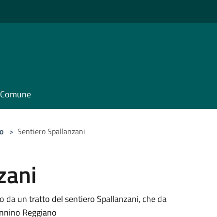
il Comune
o
>
Sentiero Spallanzani
zani
to da un tratto del sentiero Spallanzani, che da
ennino Reggiano