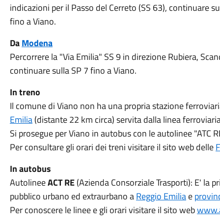
indicazioni per il Passo del Cerreto (SS 63), continuare su
fino a Viano.
Da
Modena
Percorrere la "Via Emilia" SS 9 in direzione Rubiera, Scand
continuare sulla SP 7 fino a Viano.
In treno
Il comune di Viano non ha una propria stazione ferroviaria
Emilia
(distante 22 km circa) servita dalla linea ferroviari
Si prosegue per Viano in autobus con le autolinee "ATC RE
Per consultare gli orari dei treni visitare il sito web delle
F
In autobus
Autolinee
ACT RE
(Azienda Consorziale Trasporti): E' la pr
pubblico urbano ed extraurbano a
Reggio Emilia
e
provin
Per conoscere le linee e gli orari visitare il sito web
www.a