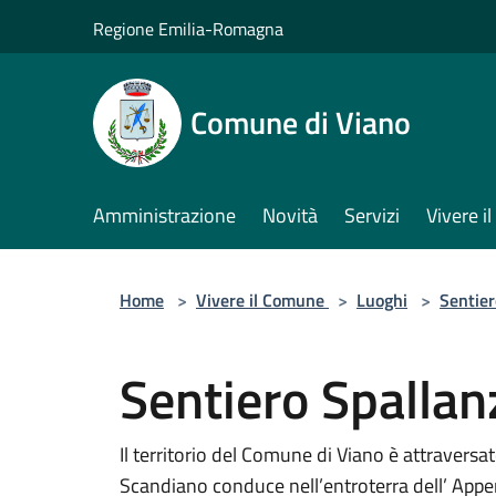
Salta al contenuto principale
Regione Emilia-Romagna
Comune di Viano
Amministrazione
Novità
Servizi
Vivere 
Home
>
Vivere il Comune
>
Luoghi
>
Sentier
Sentiero Spallan
Il territorio del Comune di Viano è attraversa
Scandiano conduce nell’entroterra dell’ App