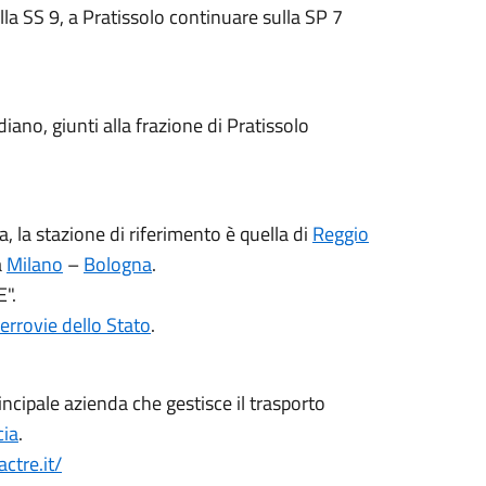
lla SS 9, a Pratissolo continuare sulla SP 7
iano, giunti alla frazione di Pratissolo
, la stazione di riferimento è quella di
Reggio
a
Milano
–
Bologna
.
".
errovie dello Stato
.
incipale azienda che gestisce il trasporto
cia
.
ctre.it/