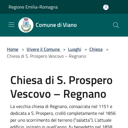
Salta al contenuto principale
Regione Emilia-Romagna
Comune di Viano
Home
>
Vivere il Comune
>
Luoghi
>
Chiesa
>
Chiesa di S. Prospero Vescovo – Regnano
Chiesa di S. Prospero
Vescovo – Regnano
La vecchia chiesa di Regnano, consacrata nel 1151 e
dedicata a S. Prospero, crollò completamente nel 1856
per uno scorrimento del terreno (“salatta”). L’attuale
edificio, iniziato in quell’anno, fu benedetto nel 1858