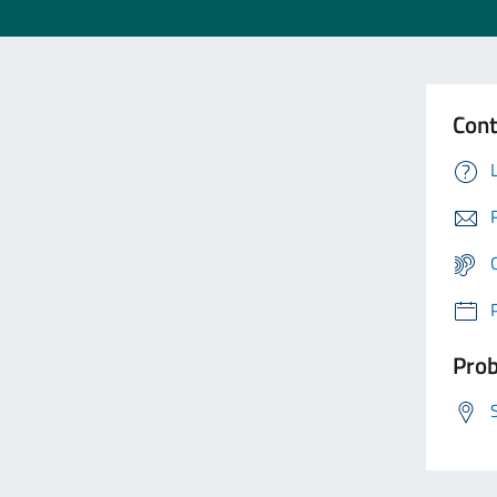
Cont
Prob