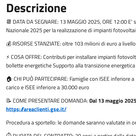
Descrizione
📆 DATA DA SEGNARE:
13 MAGGIO 2025
, ORE 12:00 E' 
Nazionale 2025 per la realizzazione di impianti fotovoltai
💰 RISORSE STANZIATE: oltre 103 milioni di euro a livell
⚡ COSA OFFRE: Contributi per installare impianti fotovolt
bollette energetiche Supporto alla transizione energetica
🏠 CHI PUÒ PARTECIPARE: Famiglie con ISEE inferiore a 1
carico e ISEE inferiore a 30.000 euro
📝 COME PRESENTARE DOMANDA:
Dal
13 maggio 202
https://areaclienti.gse.it/
Procedura a sportello: le domande saranno valutate in o
⏱️ DURATA DEL CONTRATTO: 20 anni a partire dalla data di