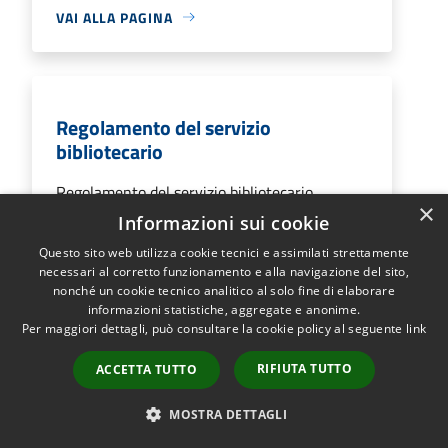
VAI ALLA PAGINA
Regolamento del servizio
bibliotecario
Regolamento del servizio bibliotecario
×
Informazioni sui cookie
Questo sito web utilizza cookie tecnici e assimilati strettamente
necessari al corretto funzionamento e alla navigazione del sito,
VAI ALLA PAGINA
nonché un cookie tecnico analitico al solo fine di elaborare
informazioni statistiche, aggregate e anonime.
Per maggiori dettagli, può consultare la cookie policy al seguente
link
RIFIUTA TUTTO
ACCETTA TUTTO
Regolamento del servizio di
assistenza domiciliare rivolto ad
MOSTRA DETTAGLI
adulti e anziani