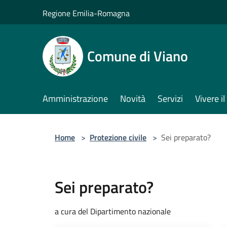
Salta al contenuto principale
Regione Emilia-Romagna
Comune di Viano
Amministrazione
Novità
Servizi
Vivere 
Home
>
Protezione civile
>
Sei preparato?
Sei preparato?
a cura del Dipartimento nazionale