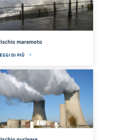
ischio maremoto
EGGI DI PIÙ
ischio nucleare