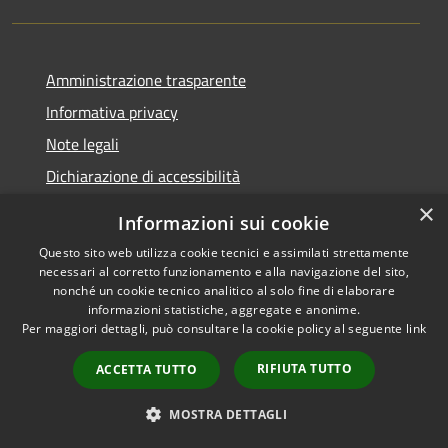
Amministrazione trasparente
Informativa privacy
Note legali
Dichiarazione di accessibilità
Piano di miglioramento del sito
×
Informazioni sui cookie
Questo sito web utilizza cookie tecnici e assimilati strettamente
necessari al corretto funzionamento e alla navigazione del sito,
nonché un cookie tecnico analitico al solo fine di elaborare
RSS
Copyright © 2026 • Comune di
informazioni statistiche, aggregate e anonime.
Per maggiori dettagli, può consultare la cookie policy al seguente
link
Accessibilità
Viano • Powered by
Privacy
Municipium
Accesso
•
RIFIUTA TUTTO
ACCETTA TUTTO
Cookie
redazione
Mappa del sito
MOSTRA DETTAGLI
Feedback Accessibilità